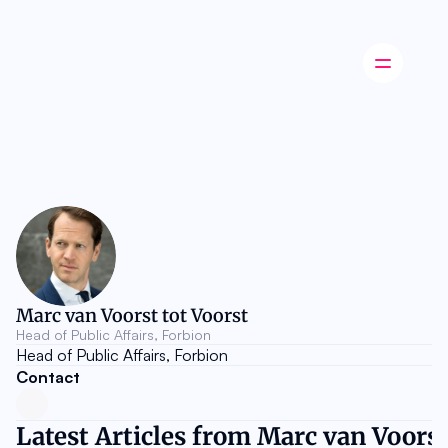
Latest news
Startup
Opinion
Innovation
Partnerships
Ecosystem
Industry
Career
Marc van Voorst tot Voorst
About
Head of Public Affairs, Forbion
Careers
Head of Public Affairs, Forbion
Authors
Contact
Advertise
Contact
Latest Articles from Marc van Voorst