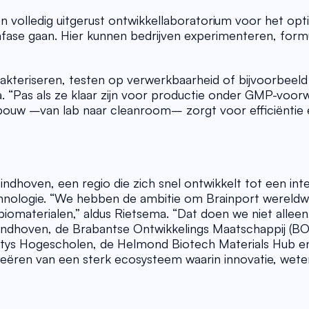
olledig uitgerust ontwikkellaboratorium voor het opti
ase gaan. Hier kunnen bedrijven experimenteren, formu
rakteriseren, testen op verwerkbaarheid of bijvoorbeeld 
. “Pas als ze klaar zijn voor productie onder GMP-voorw
ouw –van lab naar cleanroom– zorgt voor efficiëntie en
ndhoven, een regio die zich snel ontwikkelt tot een inte
nologie. “We hebben de ambitie om Brainport wereldwi
iomaterialen,” aldus Rietsema. “Dat doen we niet alleen
ndhoven, de Brabantse Ontwikkelings Maatschappij (BO
ontys Hogescholen, de Helmond Biotech Materials Hub en
eëren van een sterk ecosysteem waarin innovatie, wete