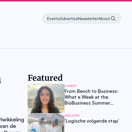
Events
Advertise
Newsletter
About
 
Featured
CAREER
From Bench to Business:
What a Week at the
BioBusiness Summer
School Taught Me About
My Own Value
INDUSTRY
wikkeling 
‘Logische volgende stap’
van de 