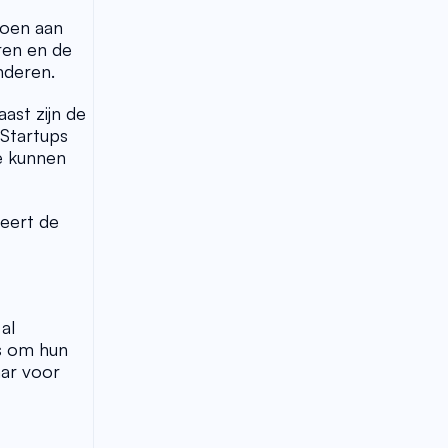
oen aan 
en en de 
nderen. 
st zijn de 
Startups 
e kunnen 
eert de 
l 
s om hun 
ar voor 