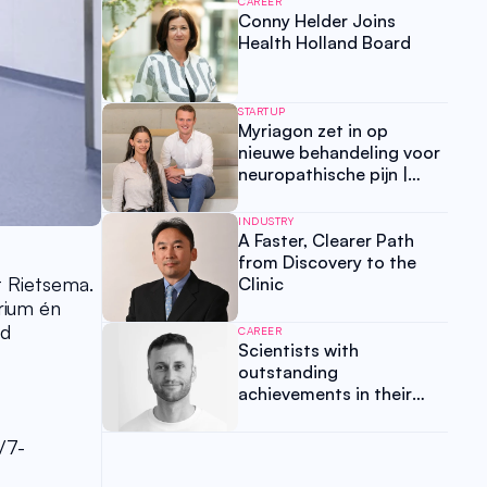
CAREER
Conny Helder Joins
Health Holland Board
STARTUP
Myriagon zet in op
nieuwe behandeling voor
neuropathische pijn |
Start-up Spotlight
Universiteit Leiden, Deel
INDUSTRY
2 van 3
A Faster, Clearer Path
from Discovery to the
 Rietsema. 
Clinic
rium én 
d 
CAREER
Scientists with
outstanding
achievements in their
field often struggle to
raise funds effectively
/7-