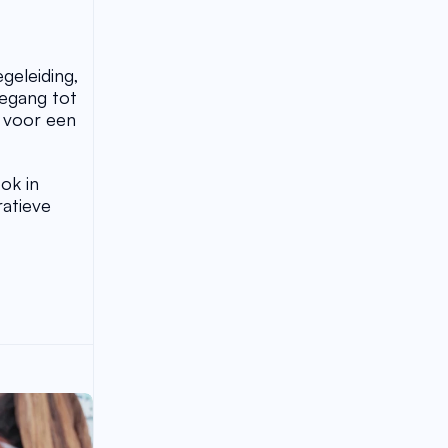
eleiding, 
egang tot 
 voor een 
k in 
atieve 