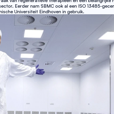
raak van regeneratieve therapieën en een belangrijke
e sector. Eerder nam SBMC ook al een ISO 13485-gecert
ische Universiteit Eindhoven in gebruik. 