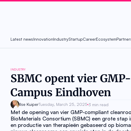
Latest news
Innovation
Industry
Startup
Career
Ecosystem
Partner
INDUSTRY
SBMC opent vier GMP-
Campus Eindhoven
Ilse Kuiper
Tuesday, March 25, 2025
3 min read
Met de opening van vier GMP-compliant cleanro
BioMaterials Consortium (SBMC) een grote stap in
en productie van therapieën gebaseerd op bioma