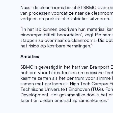
Naast de cleanrooms beschikt SBMC over een v
van processen voordat ze naar de cleanroomf
verfijnen en preklinische validaties uitvoeren. 
“In het lab kunnen bedrijven hun materiaal ka
biocompatibiliteit beoordelen”, zegt Rietsema
stappen ze over naar de cleanrooms. Die opb
het risico op kostbare herhalingen.” 
Ambities
SBMC is gevestigd in het hart van Brainport Ei
hotspot voor biomaterialen en medische tech
kaart te zetten als hét centrum voor slimme b
samen met partners als High Tech Campus Ei
Technische Universiteit Eindhoven (TU/e), F
Development. Het gezamenlijke doel is het cr
talent en ondernemerschap samenkomen.” 