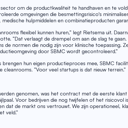
 sector om de productkwaliteit te handhaven en te vold
oleerde omgevingen die besmettingsrisico's minimaliser
n, medische hulpmiddelen en combinatieproducten gara
anrooms flexibel kunnen huren,” legt Rietsema uit. Daarnaa
otte. “Dat verlaagt de drempel om aan de slag te gaan. 
s de normen die nodig zijn voor klinische toepassing. Z
roductieomgeving door SBMC wordt gecontroleerd.” 
rs brengen hun eigen productieproces mee, SBMC facilit
e cleanrooms. “Voor veel startups is dat nieuw terrein.” 
werden genomen, was het contract met de eerste klant a
lpaal. Voor bedrijven die nog twijfelen of het risicovol i
ien dat de markt ons vertrouwt. We zijn operationeel, kla
et veld.” 