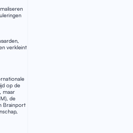
maliseren 
leringen 
aarden, 
 verkleint 
rnationale 
jd op de 
, maar 
M), de 
 Brainport 
nschap, 