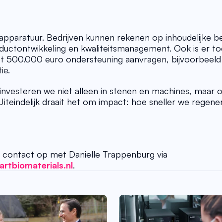
paratuur. Bedrijven kunnen rekenen op inhoudelijke beg
uctontwikkeling en kwaliteitsmanagement. Ook is er to
ot 500.000 euro ondersteuning aanvragen, bijvoorbeeld
ie. 
nvesteren we niet alleen in stenen en machines, maar oo
iteindelijk draait het om impact: hoe sneller we regener
Voor een bezichtiging of kennismaking, neem contact op met Danielle Trappenburg via 
rtbiomaterials.nl
. 