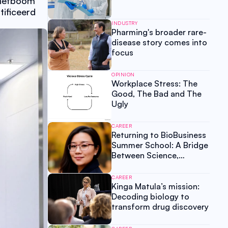
 hefboom 
ificeerd 
INDUSTRY
Pharming's broader rare-
disease story comes into
focus
OPINION
Workplace Stress: The
Good, The Bad and The
Ugly
CAREER
Returning to BioBusiness
Summer School: A Bridge
Between Science,
Business and Human
Potential
CAREER
Kinga Matula’s mission:
Decoding biology to
transform drug discovery