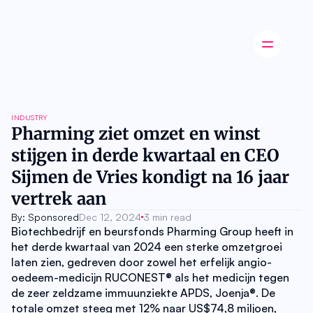
Latest news
INDUSTRY
Startup
Pharming ziet omzet en winst 
Opinion
stijgen in derde kwartaal en CEO 
Innovation
Partnerships
Sijmen de Vries kondigt na 16 jaar 
Ecosystem
vertrek aan
Industry
Career
By: Sponsored
Dec 12, 2024
3 min read
About
Biotechbedrijf en beursfonds Pharming Group heeft in 
Careers
het derde kwartaal van 2024 een sterke omzetgroei 
Authors
laten zien, gedreven door zowel het erfelijk angio-
Advertise
oedeem-medicijn RUCONEST® als het medicijn tegen 
Contact
de zeer zeldzame immuunziekte APDS, Joenja®. De 
totale omzet steeg met 12% naar US$74,8 miljoen, 