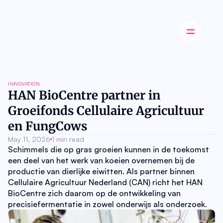
Latest news
INNOVATION
Startup
HAN BioCentre partner in 
Opinion
Groeifonds Cellulaire Agricultuur 
Innovation
Partnerships
en FungCows
Ecosystem
Industry
May 11, 2026
1 min read
Career
Schimmels die op gras groeien kunnen in de toekomst 
About
een deel van het werk van koeien overnemen bij de 
Careers
productie van dierlijke eiwitten. Als partner binnen 
Authors
Cellulaire Agricultuur Nederland (CAN) richt het HAN 
Advertise
BioCentre zich daarom op de ontwikkeling van 
Contact
precisiefermentatie in zowel onderwijs als onderzoek.