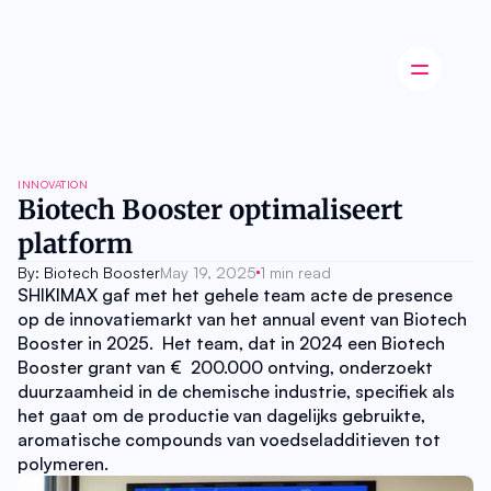
Latest news
INNOVATION
Startup
Biotech Booster optimaliseert 
Opinion
platform
Innovation
Partnerships
By: Biotech Booster
May 19, 2025
1 min read
Ecosystem
SHIKIMAX gaf met het gehele team acte de presence 
Industry
op de innovatiemarkt van het annual event van Biotech 
Career
Booster in 2025.  Het team, dat in 2024 een Biotech 
About
Booster grant van €  200.000 ontving, onderzoekt 
Careers
duurzaamheid in de chemische industrie, specifiek als 
Authors
het gaat om de productie van dagelijks gebruikte, 
Advertise
Contact
aromatische compounds van voedseladditieven tot 