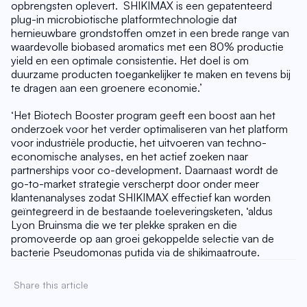
opbrengsten oplevert.  SHIKIMAX is een gepatenteerd 
plug-in microbiotische platformtechnologie dat 
hernieuwbare grondstoffen omzet in een brede range van 
waardevolle biobased aromatics met een 80% productie 
yield en een optimale consistentie. Het doel is om 
duurzame producten toegankelijker te maken en tevens bij 
te dragen aan een groenere economie.’
‘Het Biotech Booster program geeft een boost aan het 
onderzoek voor het verder optimaliseren van het platform 
voor industriële productie, het uitvoeren van techno-
economische analyses, en het actief zoeken naar 
partnerships voor co-development. Daarnaast wordt de 
go-to-market strategie verscherpt door onder meer 
klantenanalyses zodat SHIKIMAX effectief kan worden 
geïntegreerd in de bestaande toeleveringsketen, ‘aldus 
Lyon Bruinsma die we ter plekke spraken en die 
promoveerde op aan groei gekoppelde selectie van de 
bacterie Pseudomonas putida via de shikimaatroute.
Share this article 