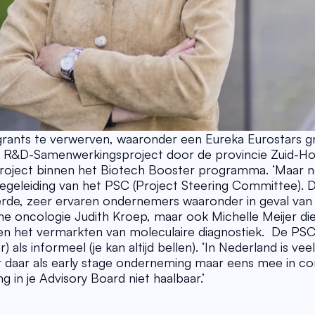
grants te verwerven, waaronder een Eureka Eurostars gra
 R&D-Samenwerkingsproject door de provincie Zuid-Holl
project binnen het Biotech Booster programma. ‘Maar n
e begeleiding van het PSC (Project Steering Committee). 
rde, zeer ervaren ondernemers waaronder in geval van 
he oncologie Judith Kroep, maar ook Michelle Meijer di
en het vermarkten van moleculaire diagnostiek.  De PSC 
als informeel (je kan altijd bellen). ‘In Nederland is veel 
 daar als early stage onderneming maar eens mee in con
ng in je Advisory Board niet haalbaar.’