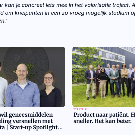
kan je concreet iets mee in het valorisatie traject. Al
id om knelpunten in een zo vroeg mogelijk stadium op
.’   
STARTUP
wil geneesmiddelen
Product naar patiënt. 
ling versnellen met
sneller. Het kan beter.
ta | Start-up Spotlight
eit Leiden, Deel 1 van 3