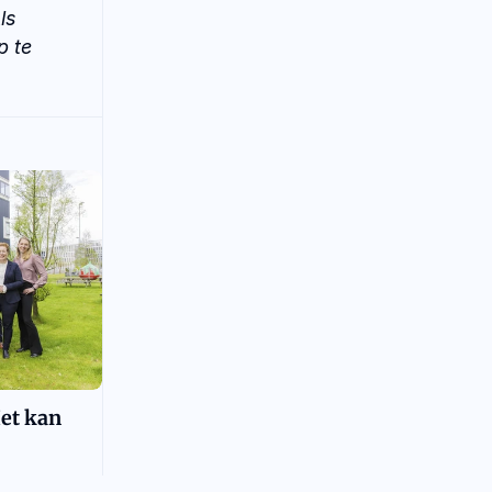
s 
 te 
Het kan