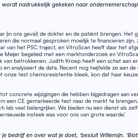
 wordt nadrukkelijk gekeken naar ondernemerschap
ar (in ons geval) de dokter en de patiënt brengen. Het ge
eren die normaal gesproken moeilijk te financieren zijn, z
 jaar van het PSC traject, en VitroScan heeft daar het afge
lle Meijer begeleid met een marktonderzoek en VitroScan
van betrokkenen. Judith Kroep heeft een schat aan erva
ab en analyseert de data. Recent nog twijfelde ze aan de ef
t onze test chemoresistentie bleek, kon dat haar keuze
 tot concrete wijzigingen die hebben bijgedragen aan vers
e om een CE gemarkeerde test naar de markt te brengen,
h lab veel belangrijker. We bieden nu een dienst als zelf
 vernieuwde insteek was voor ons van grote waarde.’ 
 bedrijf en over wat je doet, ‘besluit Willemijn. ‘Biot