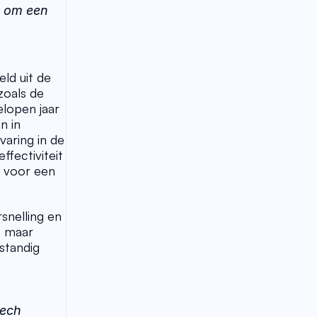
 om een 
ld uit de 
oals de 
lopen jaar 
 in 
ring in de 
fectiviteit 
 voor een 
nelling en 
 maar 
standig 
ech 