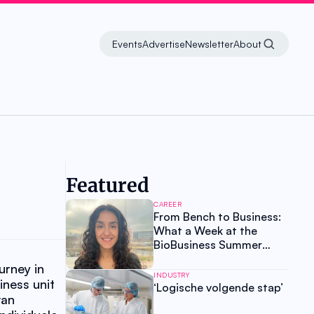
Events
Advertise
Newsletter
About
Featured
CAREER
From Bench to Business:
What a Week at the
BioBusiness Summer
School Taught Me About
rney in 
My Own Value
INDUSTRY
ness unit 
‘Logische volgende stap’
an 