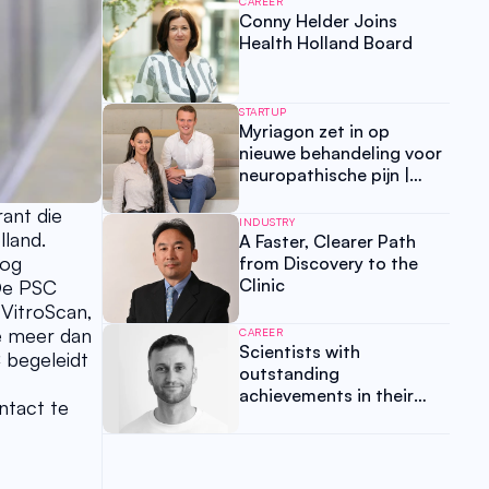
CAREER
Conny Helder Joins
Health Holland Board
STARTUP
Myriagon zet in op
nieuwe behandeling voor
neuropathische pijn |
Start-up Spotlight
nt die 
Universiteit Leiden, Deel
INDUSTRY
and. 
2 van 3
A Faster, Clearer Path
og 
from Discovery to the
Clinic
De PSC 
VitroScan, 
e meer dan 
CAREER
Scientists with
begeleidt 
outstanding
achievements in their
tact te 
field often struggle to
raise funds effectively