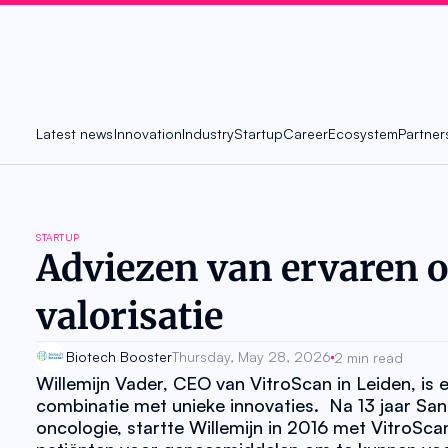
Latest news
Innovation
Industry
Startup
Career
Ecosystem
Partner
STARTUP
Adviezen van ervaren o
valorisatie
Biotech Booster
Thursday, May 28, 2026
2 min read
Willemijn Vader, CEO van VitroScan in Leiden, is 
combinatie met unieke innovaties.  Na 13 jaar Sano
oncologie, startte Willemijn in 2016 met VitroSc