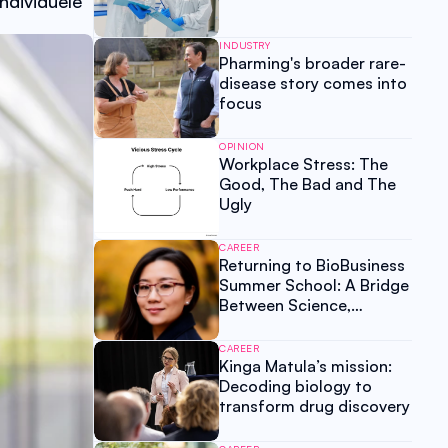
dividuele 
INDUSTRY
Pharming's broader rare-
disease story comes into
focus
OPINION
Workplace Stress: The
Good, The Bad and The
Ugly
CAREER
Returning to BioBusiness
Summer School: A Bridge
Between Science,
Business and Human
Potential
CAREER
Kinga Matula’s mission:
Decoding biology to
transform drug discovery