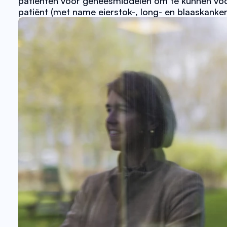
patiënten voor geneesmiddelen om te kunnen voors
patiënt (met name eierstok-, long- en blaaskanker)