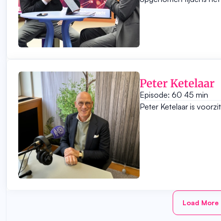
Peter Ketelaar
Episode: 60
45 min
Peter Ketelaar is voorzi
Load More