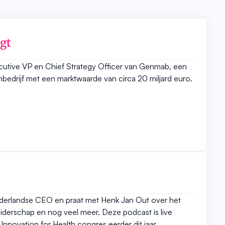
gt
ecutive VP en Chief Strategy Officer van Genmab, een
edrijf met een marktwaarde van circa 20 miljard euro.
derlandse CEO en praat met Henk Jan Out over het
leiderschap en nog veel meer. Deze podcast is live
nnovation for Health congres eerder dit jaar.