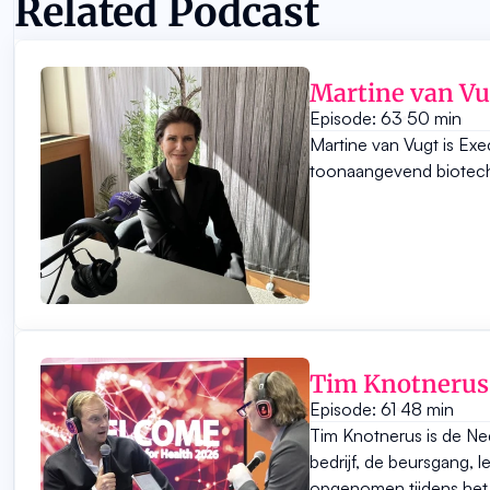
Related Podcast
Martine van Vu
Episode: 63
50 min
Martine van Vugt is Ex
toonaangevend biotechb
Tim Knotnerus
Episode: 61
48 min
Tim Knotnerus is de Ne
bedrijf, de beursgang, 
opgenomen tijdens het I