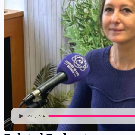
0:00
/
1:34