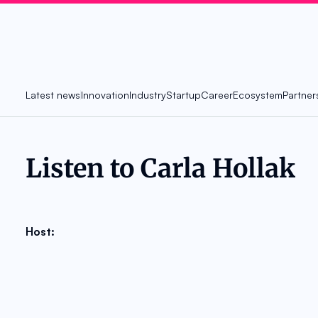
Latest news
Innovation
Industry
Startup
Career
Ecosystem
Partner
Listen to Carla Hollak
Host: 