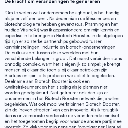
De kracht om veranderingen te genereren
‘Om te weten wat ondernemers bezighoudt, is het handig 
als je er zelf een bent. Na decennia in de lifesciences en 
biotechnologie te hebben gewerkt (o.a. Pharming en het 
huidige VitalneXt) was ik gepassioneerd om mijn kennis en 
expertise in te brengen in Biotech Booster. In de afgelopen 
tijd zijn er zo sterke partnerships gebouwd tussen 
kennisinstellingen, industrie en biotech-ondernemingen. 
De cultuurkloof tussen deze werelden met hun 
verschillende belangen is groot. Dat maakt verbinden soms 
onnodig complex, want het is eigenlijk zo simpel: je brengt 
mensen bij elkaar die toch al bij elkaar betrokken zijn. 
Startups en spin-offs proberen we actief te begeleiden. 
Deelname aan Biotech Booster is ook een 
kwaliteitskeurmerk en het is spijtig als je plannen niet 
worden goedgekeurd. Niet getreurd: ook dan zijn er 
ondernemers in het Biotech Booster netwerk die je willen 
begeleiden. Wat ook mooi werkt binnen Biotech Booster, 
zijn de ‘neven effecten’ van een innovatie. Als ik terugblik 
dan is onze mooiste verdienste de veranderende mindset 
en het toegenomen begrip voor waar de andere partij mee 
worstelt. Zo vlak voor mijn pensioen (opvolger per 1 januari 