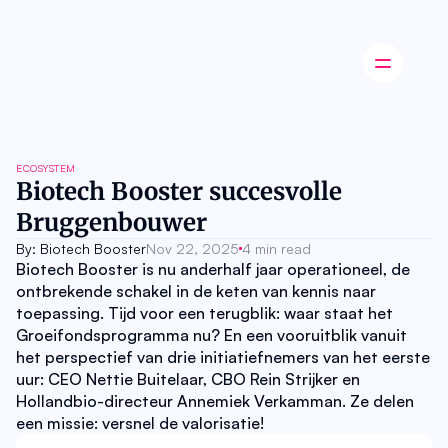
Latest news
ECOSYSTEM
Startup
Biotech Booster succesvolle 
Opinion
Bruggenbouwer
Innovation
Partnerships
By: Biotech Booster
Nov 22, 2025
4 min read
Ecosystem
Biotech Booster is nu anderhalf jaar operationeel, de 
Industry
ontbrekende schakel in de keten van kennis naar 
Career
toepassing. Tijd voor een terugblik: waar staat het 
About
Groeifondsprogramma nu? En een vooruitblik vanuit 
Careers
het perspectief van drie initiatiefnemers van het eerste 
Authors
uur: CEO Nettie Buitelaar, CBO Rein Strijker en 
Advertise
Contact
Hollandbio-directeur Annemiek Verkamman. Ze delen 
een missie: versnel de valorisatie! 