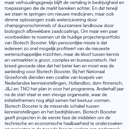
maar verhoudingsgewijs blijft de vertaling in bedrijvigheid en 
toepassingen die de markt bereiken achter. En dat terwijl 
we staan te springen om nieuwe medicijnen, maar ook 
slimme oplossingen zoals waterzuivering door 
champignonschimmels of duurzamere landbouw door 
biologisch afbreekbare zaadcoatings. Om maar een paar 
voorbeelden te noemen uit de huidige projectenportfolio 
van Biotech Booster. Mijn persoonlijke missie is dat 
iedereen zo snel mogelijk profiteert van de nieuwste 
wetenschappelijke inzichten, maar de kloof tussen kennis 
en vermarkten is groot, complex en bureaucratisch. Het 
breed gevoede idee dat het beter kan en moet was de 
aanleiding voor Biotech Booster. Bij het Nationaal 
Groeifonds dienden een coalitie van koepels van 
Nederlandse kennisinstellingen, Hollandbio, dsm-firmenich, 
J&J en TNO het plan in voor het programma. Anderhalf jaar 
na de start staat er een stevige organisatie, waar de 
initiatiefnemers nog altijd samen het bestuur vormen. 
Biotech Booster is de missende schakel tussen 
kennisinstellingen en het bedrijfsleven. Biotech Booster 
geeft projecten in de eerste fase de middelen om de 
technische en economische haalbaarheid te onderzoeken 